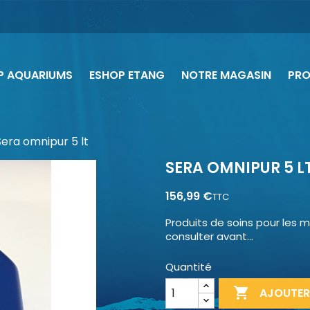
P AQUARIUMS
ESHOP ETANG
NOTRE MAGASIN
PR
Sera omnipur 5 lt
SERA OMNIPUR 5 L
156,99 €
TTC
Produits de soins pour les 
consulter avant...
Quantité

AJOUTER