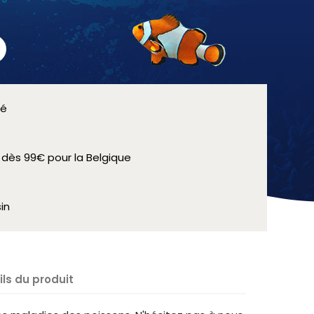
sé
e dès 99€ pour la Belgique
in
ils du produit