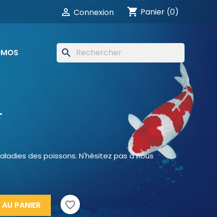
shopping_cart

Panier
(0)
Connexion
OMOS
search
T
maladies des poissons. N'hésitez pas à nous
favorite_border
 AU PANIER