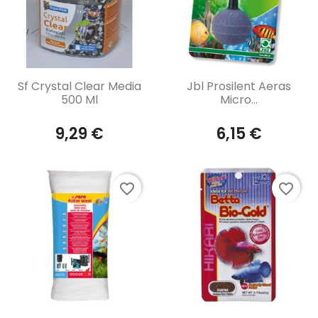
Aperçu rapide
Aperçu rapide


Sf Crystal Clear Media
Jbl Prosilent Aeras
500 Ml
Micro...
9,29 €
6,15 €
favorite_border
favorite_border