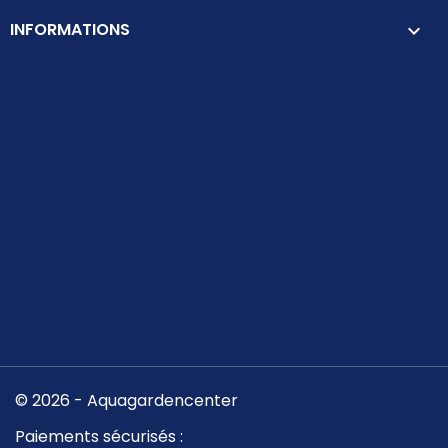
INFORMATIONS
keyboard_arrow_down
© 2026 - Aquagardencenter
Paiements sécurisés :