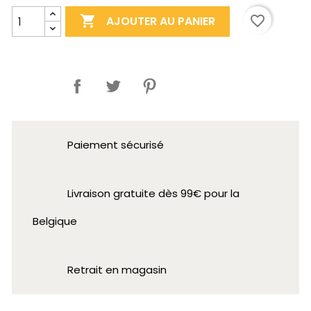

favorite_border
AJOUTER AU PANIER
Partager
Paiement sécurisé
Livraison gratuite dès 99€ pour la
Belgique
Retrait en magasin