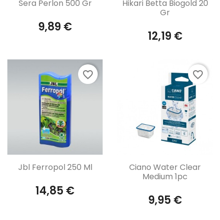
Aperçu rapide
Aperçu rapide


Sera Perlon 500 Gr
Hikari Betta Biogold 20
Gr
9,89 €
12,19 €
favorite_border
favorite_border
Aperçu rapide
Aperçu rapide


Jbl Ferropol 250 Ml
Ciano Water Clear
Medium 1pc
14,85 €
9,95 €