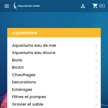
shopping_cart


(0)
Aquariums
Aquariums eau de mer

Aquariums eau douce

Biorb

BioArt

Chauffages

Decorations

Eclairages

Filtres et pompes

Gravier et sable
