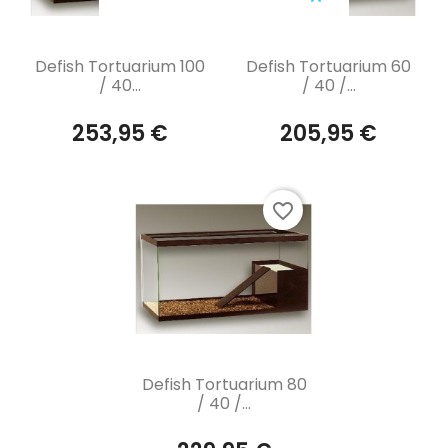
Aperçu rapide
Aperçu rapide


Defish Tortuarium 100
Defish Tortuarium 60
/ 40...
/ 40 /...
253,95 €
205,95 €
favorite_border
Aperçu rapide

Defish Tortuarium 80
/ 40 /...