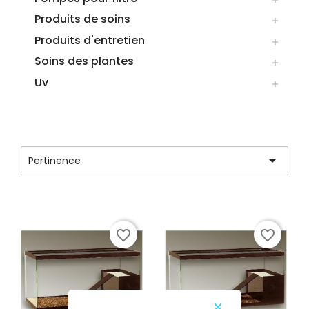
Produits de soins

Produits d'entretien

Soins des plantes

Uv

LISTE DES PRODUITS DE LA MARQUE
DEFISH

Pertinence
Affichage 1-3 de 3 article(s)
favorite_border
favorite_border