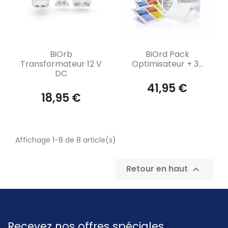
Aperçu rapide
Aperçu rapide


BiOrb
BiOrd Pack
Transformateur 12 V
Optimisateur + 3...
DC
41,95 €
18,95 €
Affichage 1-8 de 8 article(s)
Retour en haut

Recevez nos offres spéciales