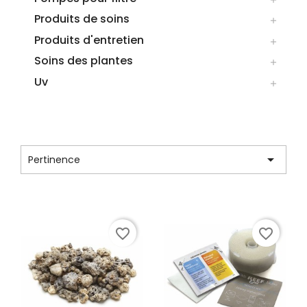
Produits de soins

Produits d'entretien

Soins des plantes

Uv

LISTE DES PRODUITS DE LA MARQUE
BIORB

Pertinence
Affichage 1-8 de 8 article(s)
favorite_border
favorite_border