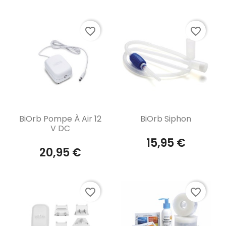
favorite_border
favorite_border
Aperçu rapide
Aperçu rapide


BiOrb Pompe À Air 12
BiOrb Siphon
V DC
15,95 €
20,95 €
favorite_border
favorite_border