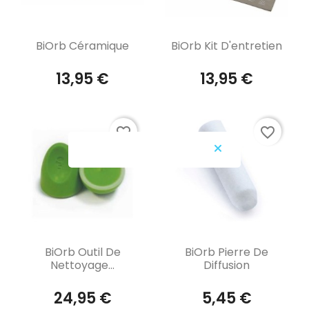
Aperçu rapide
Aperçu rapide


BiOrb Céramique
BiOrb Kit D'entretien
13,95 €
13,95 €
favorite_border
favorite_border
Aperçu rapide
Aperçu rapide


BiOrb Outil De
BiOrb Pierre De
Nettoyage...
Diffusion
24,95 €
5,45 €