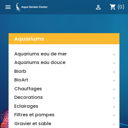
shopping_cart


(0)
Aquariums
Aquariums eau de mer

Aquariums eau douce

Biorb

BioArt

Chauffages

Decorations

Eclairages

Filtres et pompes

Gravier et sable
