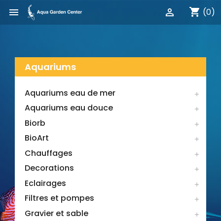
shopping_cart


(0)
Aquariums
Aquariums eau de mer

Aquariums eau douce

Biorb

BioArt

Chauffages

Decorations

Eclairages

Filtres et pompes

Gravier et sable
