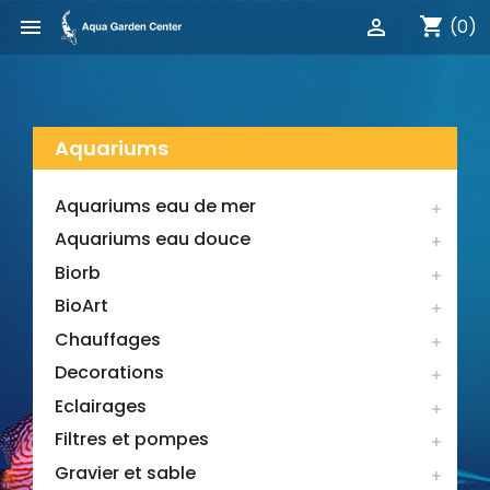
shopping_cart


(0)
Aquariums
Aquariums eau de mer

Aquariums eau douce

Biorb

BioArt

Chauffages

Decorations

Eclairages

Filtres et pompes

Gravier et sable
