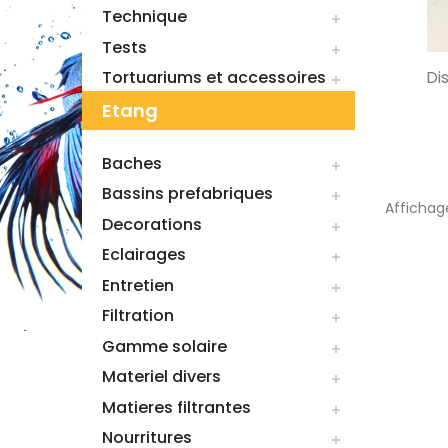
Technique

Tests

Tortuariums et accessoires
Di

Etang
Baches

Bassins prefabriques

Affichage
Decorations

Eclairages

Entretien

Filtration

Gamme solaire

Materiel divers

Matieres filtrantes

Nourritures
