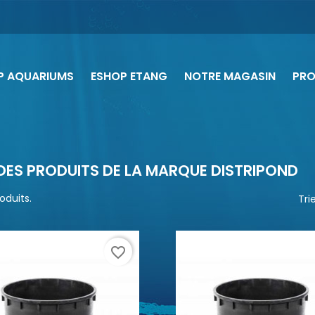
P AQUARIUMS
ESHOP ETANG
NOTRE MAGASIN
PR
 DES PRODUITS DE LA MARQUE DISTRIPOND
roduits.
Trie
favorite_border