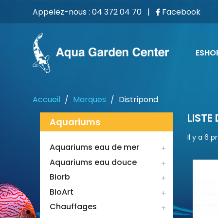
Appelez-nous :
04 372 04 70
|
Facebook
ESHO
Accueil
Marques
Distripond
LISTE
Aquariums
Il y a 6 p
Aquariums eau de mer

Aquariums eau douce

Biorb

BioArt

Chauffages
