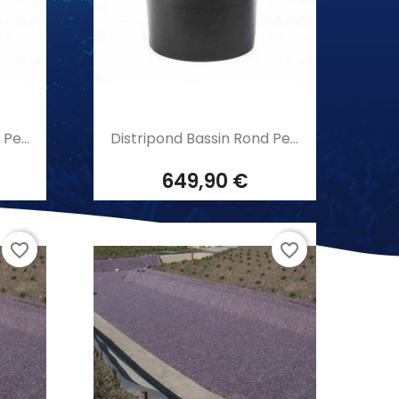
Aperçu rapide

Pe...
Distripond Bassin Rond Pe...
649,90 €
favorite_border
favorite_border