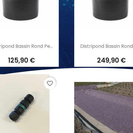
Aperçu rapide
Aperçu rapide


ripond Bassin Rond Pe...
Distripond Bassin Rond 
125,90 €
249,90 €
favorite_border