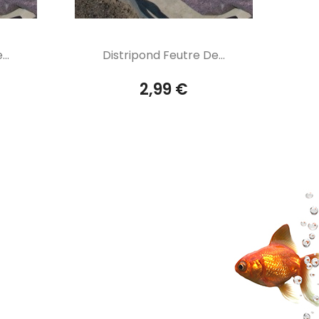
Aperçu rapide

..
Distripond Feutre De...
2,99 €