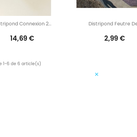
Aperçu rapide
Aperçu rapide


stripond Connexion 2...
Distripond Feutre De.
14,69 €
2,99 €
 1-6 de 6 article(s)