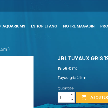
P AQUARIUMS
ESHOP ETANG
NOTRE MAGASIN
PR
2,5m )
JBL TUYAUX GRIS 19
19,58 €
TTC
Tuyau gris 2,5 m
Quantité

AJOUTER