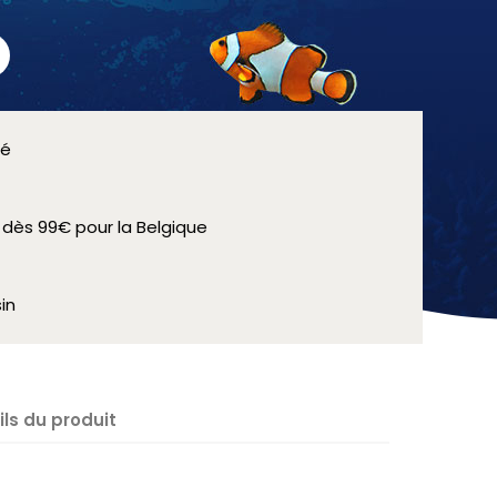
sé
e dès 99€ pour la Belgique
in
ils du produit