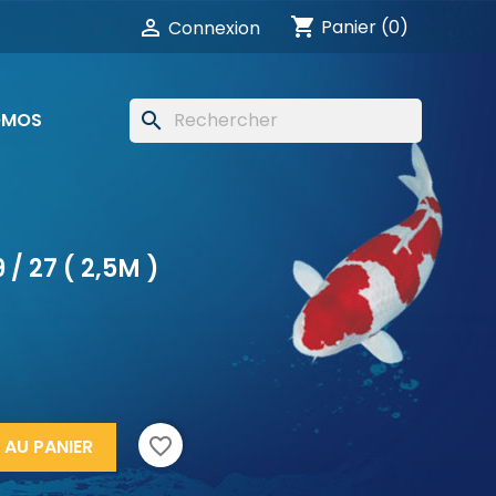
shopping_cart

Panier
(0)
Connexion
OMOS
search
 / 27 ( 2,5M )
favorite_border
 AU PANIER