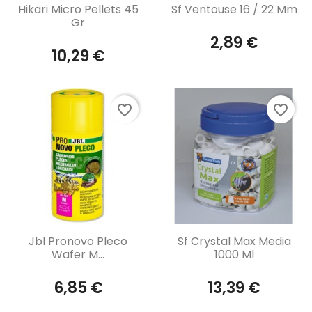
Aperçu rapide
Aperçu rapide


Hikari Micro Pellets 45
Sf Ventouse 16 / 22 Mm
Gr
2,89 €
10,29 €
favorite_border
favorite_border
Aperçu rapide
Aperçu rapide


Jbl Pronovo Pleco
Sf Crystal Max Media
Wafer M...
1000 Ml
6,85 €
13,39 €