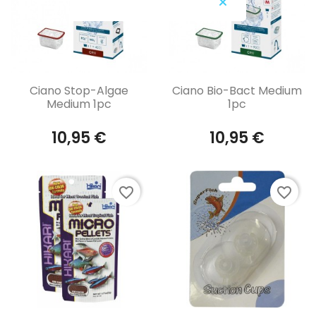
Aperçu rapide
Aperçu rapide


Ciano Stop-Algae
Ciano Bio-Bact Medium
Medium 1pc
1pc
10,95 €
10,95 €
favorite_border
favorite_border