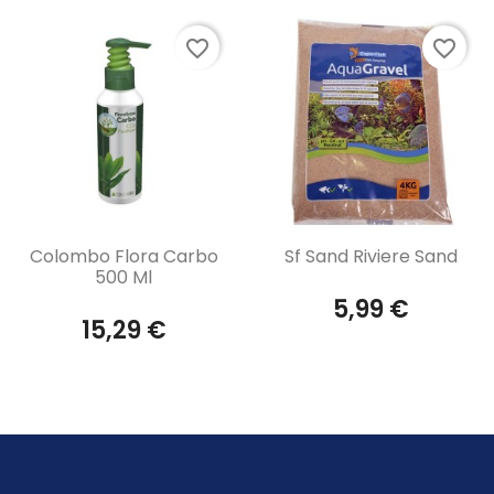
favorite_border
favorite_border
Aperçu rapide
Aperçu rapide


Colombo Flora Carbo
Sf Sand Riviere Sand
500 Ml
5,99 €
15,29 €